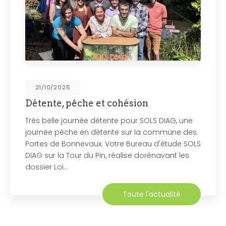
21/10/2025
n
Isere, Etude de sols Assai
infiltration eaux de pluies
SOLS DIAG, une
géotechnique,Four
a commune des
Sols Diag, votre bureau d'étude à
au d'étude SOLS
a réalisé une étude de sols G2AV
orénavant les
(Géotechnique avant projet), As
Non Collectif et d'infiltrométrie p
Pluviales sur la…
l'actualité
Toute 