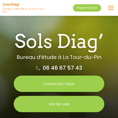
Aller
Sols Diag’
Rappel Gratuit
au
Bureau d’étude à La Tour-du-
Pin
contenu
principal
Bureau d’étude
à La Tour-du-Pin
06 46 67 57 43
Contactez-nous
Voir les avis