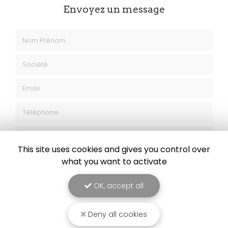
Envoyez un message
Nom Prénom
Société
Email
Téléphone
This site uses cookies and gives you control over
Message
what you want to activate
OK, accept all
Deny all cookies
J'autorise ce site à conserver l'ensemble des données transmises dans
ce formulaire pour faciliter le suivi et le traitement de ma demande.