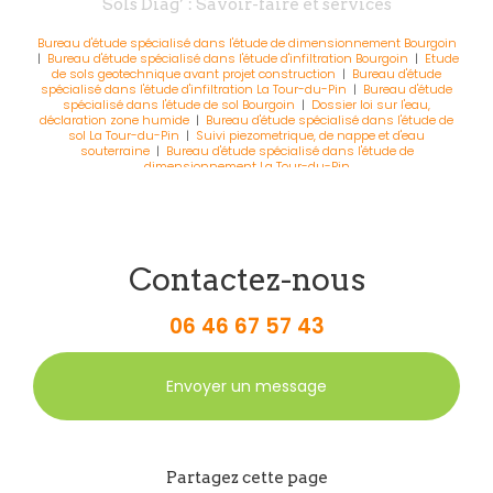
Sols Diag’ : Savoir-faire et services
Bureau d'étude spécialisé dans l'étude de dimensionnement Bourgoin
|
Bureau d'étude spécialisé dans l'étude d'infiltration Bourgoin
|
Etude
de sols geotechnique avant projet construction
|
Bureau d'étude
spécialisé dans l'étude d'infiltration La Tour-du-Pin
|
Bureau d'étude
spécialisé dans l'étude de sol Bourgoin
|
Dossier loi sur l'eau,
déclaration zone humide
|
Bureau d'étude spécialisé dans l'étude de
sol La Tour-du-Pin
|
Suivi piezometrique, de nappe et d'eau
souterraine
|
Bureau d'étude spécialisé dans l'étude de
dimensionnement La Tour-du-Pin
Contactez-nous
06 46 67 57 43
Envoyer un message
Partagez cette page