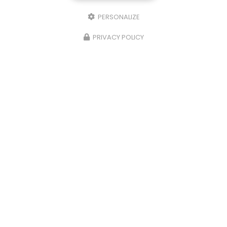
(Aucune exploitation commerciale ne sera faite des données conservées.
Voir notre
politique de confidentialité
)
PERSONALIZE
PRIVACY POLICY
Zone d'intervention
La Tour-du-Pin
Lyon
Bourg-en-Bresse
Saint-Étienne
Bourgoin-jallieu
Chambéry