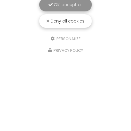
OK, accept all
Deny all cookies
PERSONALIZE
PRIVACY POLICY
21/10/2025
Isere, Etude de sols Assainissement,
infiltration eaux de pluies et
géotechnique,Four
Sols Diag, votre bureau d'étude à La Tour du Pin,
a réalisé une étude de sols G2AVP
(Géotechnique avant projet), Assainissement
Non Collectif et d'infiltrométrie pour les Eaux
Pluviales sur la…
Toute l'actualité