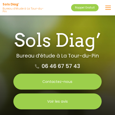
Aller
Sols Diag’
Rappel Gratuit
au
Bureau d’étude à La Tour-du-
Pin
contenu
principal
Bureau d’étude
à La Tour-du-Pin
06 46 67 57 43
Contactez-nous
Voir les avis