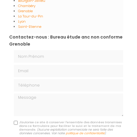
Bourgoin-Jallieu
Chambéry
Grenoble
La Tour-du-Pin
Lyon
Saint-Etienne
Contactez-nous : Bureau étude anc non conforme
Grenoble
Nom Prénom
Email
Téléphone
Message
J'autorise ce site à conserver l'ensemble des données transmises
dans ce formulaire pour faciliter le suivi et le traitement de ma
demande.
(Aucune exploitation commerciale ne sera faite des
données concervées. Voir notre
politique de confidentialité
)