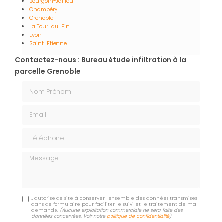
Bourgoin-Jallieu
Chambéry
Grenoble
La Tour-du-Pin
Lyon
Saint-Etienne
Contactez-nous : Bureau étude infiltration à la
parcelle Grenoble
Nom Prénom
Email
Téléphone
Message
J'autorise ce site à conserver l'ensemble des données transmises
dans ce formulaire pour faciliter le suivi et le traitement de ma
demande.
(Aucune exploitation commerciale ne sera faite des
données concervées. Voir notre
politique de confidentialité
)