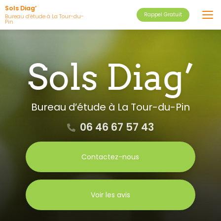
Aller
Sols Diag’
Rappel Gratuit
au
Bureau d’étude à La Tour-du-
Pin
contenu
principal
Bureau d’étude
à La Tour-du-Pin
06 46 67 57 43
Contactez-nous
Voir les avis