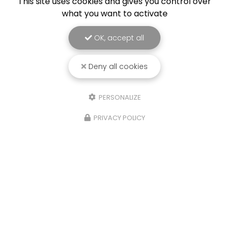
This site uses cookies and gives you control over
what you want to activate
OK, accept all
Deny all cookies
PERSONALIZE
PRIVACY POLICY
21/10/2025
Isere, Etude de sols Assainissement,
infiltration eaux de pluies et
géotechnique,Four
Sols Diag, votre bureau d'étude à La Tour du Pin,
a réalisé une étude de sols G2AVP
(Géotechnique avant projet), Assainissement
Non Collectif et d'infiltrométrie pour les Eaux