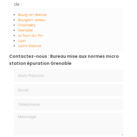
de :
Bourg-en-Bresse
Bourgoin-Jallieu
Chambéry
Grenoble
La Tour-du-Pin
Lyon
Saint-Etienne
Contactez-nous : Bureau mise aux normes micro
station épuration Grenoble
Nom Prénom
Email
Téléphone
Message