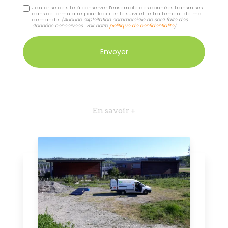
J'autorise ce site à conserver l'ensemble des données transmises
dans ce formulaire pour faciliter le suivi et le traitement de ma
demande.
(Aucune exploitation commerciale ne sera faite des
données concervées. Voir notre
politique de confidentialité
)
En savoir +