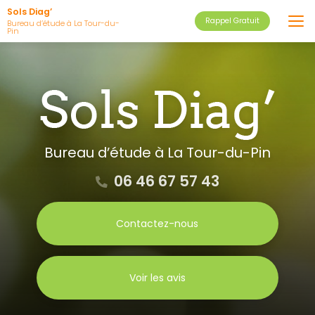
Aller
Sols Diag’
Rappel Gratuit
au
Bureau d’étude à La Tour-du-
Pin
contenu
principal
Bureau d’étude
à La Tour-du-Pin
06 46 67 57 43
Contactez-nous
Voir les avis