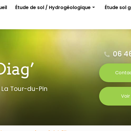
e
eil
Étude de sol / Hydrogéologique
Étude sol 
Assainissement non collectif
G1 ELAN
Permis d'aménager
G2 avant p
Gestion des eaux pluviales
Étude para
Étude G0
06 46
Conta
 La Tour-du-Pin
Voir