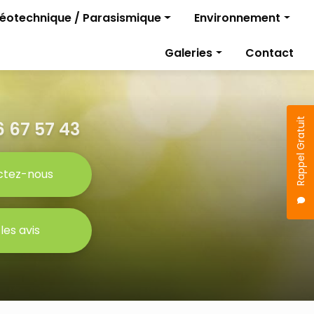
géotechnique / Parasismique
Environnement
Diagnostics pollutio
Galeries
Contact
rojet
Gestion des travaux
Étude parasismique
sismique
Rappel Gratuit
 67 57 43
ctez-nous
 les avis