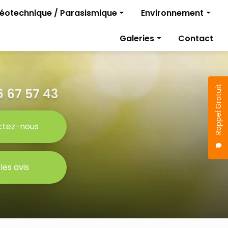
géotechnique / Parasismique
Environnement
Diagnostics pollutio
Galeries
Contact
rojet
Gestion des travaux
Étude parasismique
sismique
Rappel Gratuit
 67 57 43
ctez-nous
 les avis