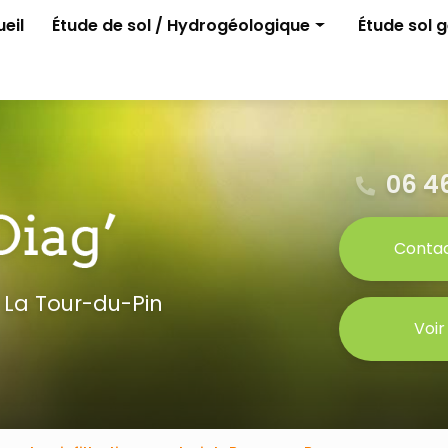
e
eil
Étude de sol / Hydrogéologique
Étude sol 
Assainissement non collectif
G1 ELAN
Permis d'aménager
G2 avant p
Gestion des eaux pluviales
Étude para
Étude G0
06 46
Conta
 La Tour-du-Pin
Voir