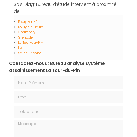
Sols Diag’ Bureau d’étude intervient à proximité
de :
Bourg-en-Bresse
Bourgoin-Jallieu
Chambéry
Grenoble
La Tour-du-Pin
Lyon
Saint-Etienne
Contactez-nous : Bureau analyse système
assainissement La Tour-du-Pin
Nom Prénom
Email
Téléphone
Message