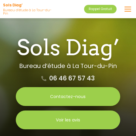
Aller
Sols Diag’
Rappel Gratuit
au
Bureau d’étude à La Tour-du-
Pin
contenu
principal
Bureau d’étude
à La Tour-du-Pin
06 46 67 57 43
Contactez-nous
Voir les avis