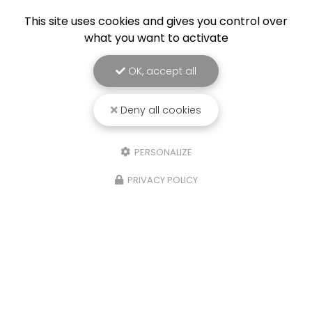
This site uses cookies and gives you control over
what you want to activate
OK, accept all
Deny all cookies
PERSONALIZE
PRIVACY POLICY
21/10/2025
Isere, Etude de sols Assainissement,
infiltration eaux de pluies et
géotechnique,Four
Sols Diag, votre bureau d'étude à La Tour du Pin,
a réalisé une étude de sols G2AVP