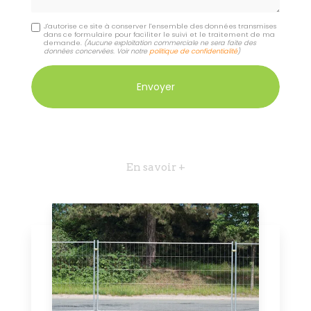
J'autorise ce site à conserver l'ensemble des données transmises
dans ce formulaire pour faciliter le suivi et le traitement de ma
demande.
(Aucune exploitation commerciale ne sera faite des
données concervées. Voir notre
politique de confidentialité
)
En savoir +