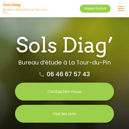
Aller
Sols Diag’
Rappel Gratuit
au
Bureau d’étude à La Tour-du-
Pin
contenu
principal
Bureau d’étude
à La Tour-du-Pin
06 46 67 57 43
Contactez-nous
Voir les avis