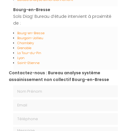
Bourg-en-Bresse
Sols Diag’ Bureau d’étude intervient à proximité
de :
Bourg-en-Bresse
Bourgoin-Jallieu
Chambéry
Grenoble
La Tour-du-Pin
Lyon
Saint-Etienne
Contactez-nous : Bureau analyse système
assainissement non collectif Bourg-en-Bresse
Nom Prénom
Email
Téléphone
Message