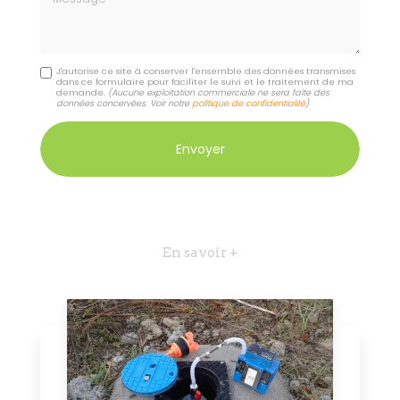
J'autorise ce site à conserver l'ensemble des données transmises
dans ce formulaire pour faciliter le suivi et le traitement de ma
demande.
(Aucune exploitation commerciale ne sera faite des
données concervées. Voir notre
politique de confidentialité
)
En savoir +