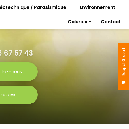
géotechnique / Parasismique
Environnement
Diagnostics pollutio
Galeries
Contact
rojet
Gestion des travaux
Étude parasismique
sismique
Rappel Gratuit
 67 57 43
ctez-nous
 les avis