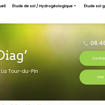
e
eil
Étude de sol / Hydrogéologique
Étude sol 
Assainissement non collectif
G1 ELAN
Permis d'aménager
G2 avant p
Gestion des eaux pluviales
Étude para
Étude G0
06 46
Conta
 La Tour-du-Pin
Voir