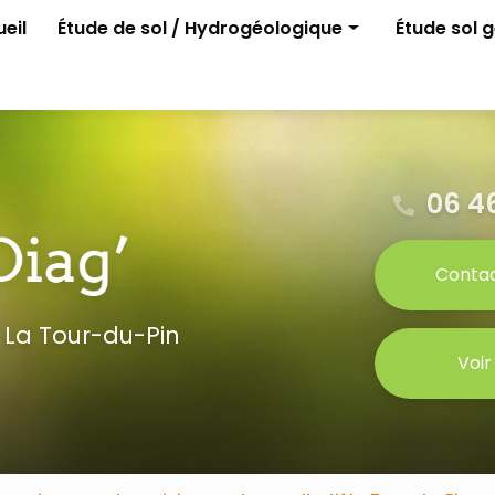
e
eil
Étude de sol / Hydrogéologique
Étude sol 
Assainissement non collectif
G1 ELAN
Permis d'aménager
G2 avant p
Gestion des eaux pluviales
Étude para
Étude G0
06 46
Conta
 La Tour-du-Pin
Voir