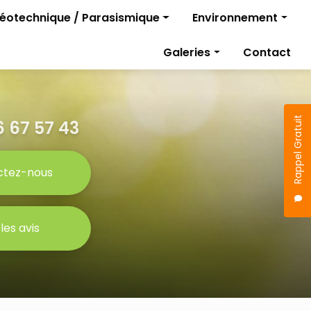
géotechnique / Parasismique
Environnement
Diagnostics pollutio
Galeries
Contact
rojet
Gestion des travaux
Étude parasismique
sismique
Rappel Gratuit
 67 57 43
ctez-nous
 les avis