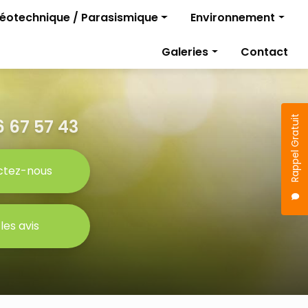
géotechnique / Parasismique
Environnement
Diagnostics pollutio
Galeries
Contact
rojet
Gestion des travaux
Étude parasismique
sismique
Rappel Gratuit
 67 57 43
ctez-nous
 les avis