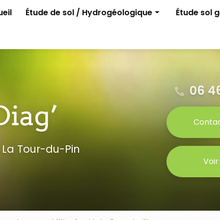
e
eil
Étude de sol / Hydrogéologique
Étude sol 
Assainissement non collectif
G1 ELAN
Permis d'aménager
G2 avant p
Gestion des eaux pluviales
Étude para
Étude G0
06 46
Conta
 La Tour-du-Pin
Voir