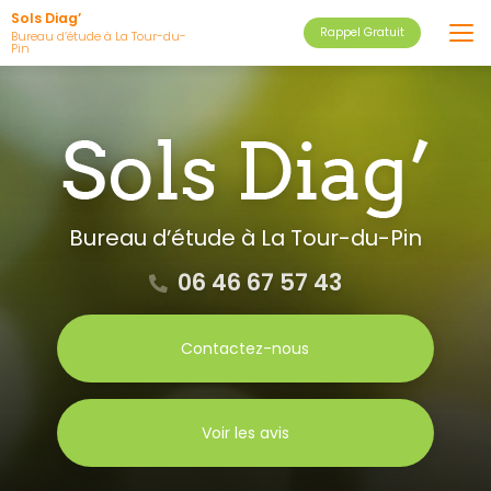
Aller
Sols Diag’
Rappel Gratuit
au
Bureau d’étude à La Tour-du-
Pin
contenu
principal
Bureau d’étude
à La Tour-du-Pin
06 46 67 57 43
Contactez-nous
Voir les avis