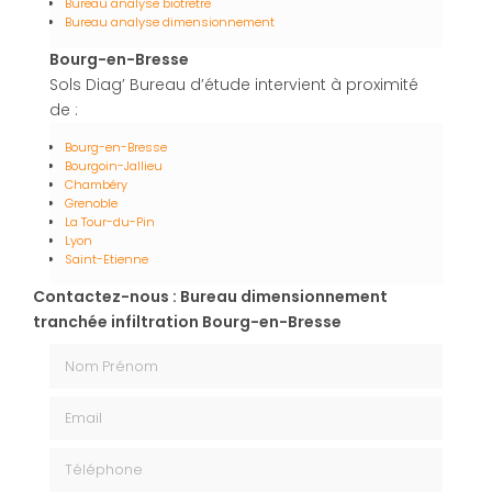
Bureau analyse biotretre
Bureau analyse dimensionnement
Bourg-en-Bresse
Sols Diag’ Bureau d’étude intervient à proximité
de :
Bourg-en-Bresse
Bourgoin-Jallieu
Chambéry
Grenoble
La Tour-du-Pin
Lyon
Saint-Etienne
Contactez-nous : Bureau dimensionnement
tranchée infiltration Bourg-en-Bresse
Nom Prénom
Email
Téléphone