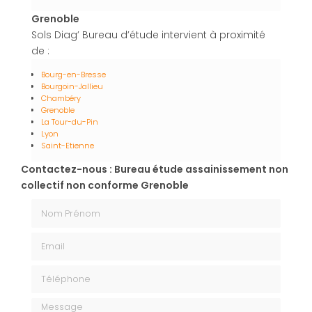
Grenoble
Sols Diag’ Bureau d’étude intervient à proximité
de :
Bourg-en-Bresse
Bourgoin-Jallieu
Chambéry
Grenoble
La Tour-du-Pin
Lyon
Saint-Etienne
Contactez-nous : Bureau étude assainissement non
collectif non conforme Grenoble
Nom Prénom
Email
Téléphone
Message