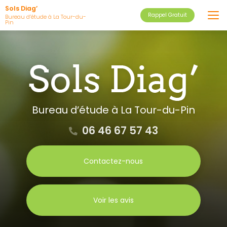
Aller
Sols Diag’
Rappel Gratuit
au
Bureau d’étude à La Tour-du-
Pin
contenu
principal
Bureau d’étude
à La Tour-du-Pin
06 46 67 57 43
Contactez-nous
Voir les avis