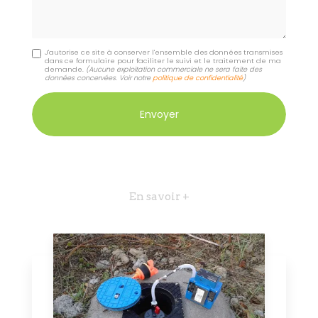
J'autorise ce site à conserver l'ensemble des données transmises
dans ce formulaire pour faciliter le suivi et le traitement de ma
demande.
(Aucune exploitation commerciale ne sera faite des
données concervées. Voir notre
politique de confidentialité
)
En savoir +