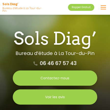
Aller
Sols Diag’
Rappel Gratuit
au
Bureau d’étude à La Tour-du-
Pin
contenu
principal
Bureau d’étude
à La Tour-du-Pin
06 46 67 57 43
Contactez-nous
Voir les avis