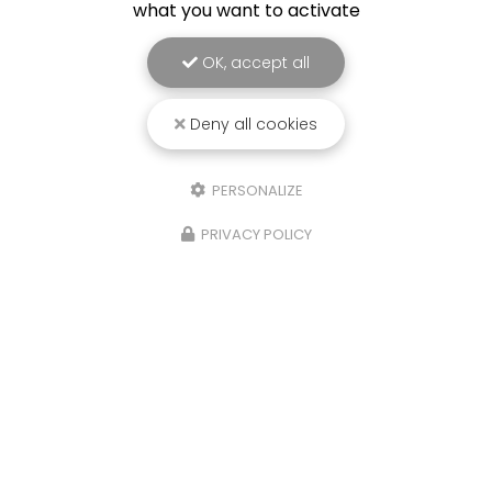
what you want to activate
OK, accept all
Deny all cookies
PERSONALIZE
21/10/2025
PRIVACY POLICY
Détente, pêche et cohésion
Très belle journée détente pour SOLS DIAG, une
journée pêche en détente sur la commune des
Portes de Bonnevaux. Votre Bureau d'étude SOLS
DIAG sur la Tour du Pin, réalise dorénavant les
dossier Loi…
Toute l'actualité