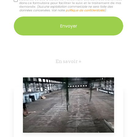
dans ce formulaire pour faciliter le suivi et le traitement de ma
demande.
(Aucune exploitation commerciale ne sera faite des
données concervées. Voir notre
politique de confidentialité
)
En savoir +