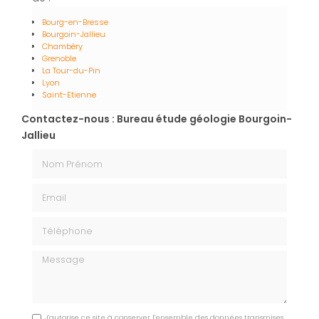
Bourg-en-Bresse
Bourgoin-Jallieu
Chambéry
Grenoble
La Tour-du-Pin
Lyon
Saint-Etienne
Contactez-nous : Bureau étude géologie Bourgoin-
Jallieu
Nom Prénom
Email
Téléphone
Message
J'autorise ce site à conserver l'ensemble des données transmises