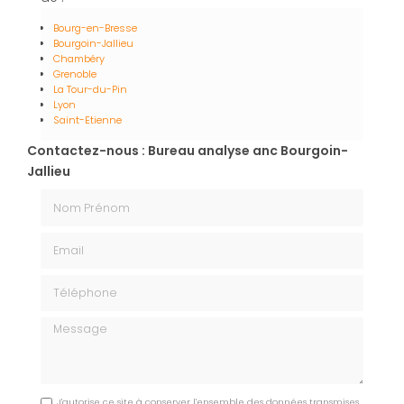
Bourg-en-Bresse
Bourgoin-Jallieu
Chambéry
Grenoble
La Tour-du-Pin
Lyon
Saint-Etienne
Contactez-nous : Bureau analyse anc Bourgoin-
Jallieu
Nom Prénom
Email
Téléphone
Message
J'autorise ce site à conserver l'ensemble des données transmises