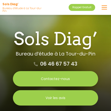
Aller
Sols Diag’
Rappel Gratuit
au
Bureau d’étude à La Tour-du-
Pin
contenu
principal
Bureau d’étude
à La Tour-du-Pin
06 46 67 57 43
Contactez-nous
Voir les avis