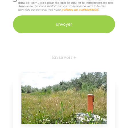
dans ce formulaire pour faciliter le suivi et le traitement de ma
demande.
(Aucune exploitation commerciale ne sera faite des
données concervées. Voir notre
politique de confidentialité
)
En savoir +