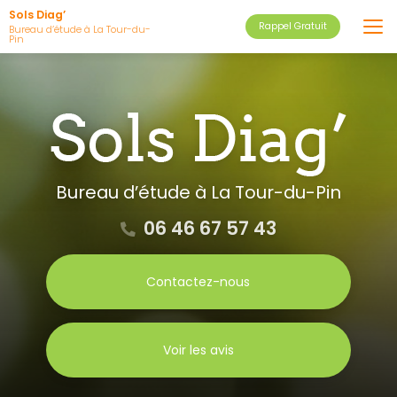
Aller
Sols Diag’
Rappel Gratuit
au
Bureau d’étude à La Tour-du-
Pin
contenu
principal
Bureau d’étude
à La Tour-du-Pin
06 46 67 57 43
Contactez-nous
Voir les avis