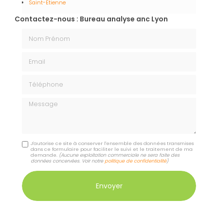
Saint-Etienne
Contactez-nous : Bureau analyse anc Lyon
Nom Prénom
Email
Téléphone
Message
J'autorise ce site à conserver l'ensemble des données transmises
dans ce formulaire pour faciliter le suivi et le traitement de ma
demande.
(Aucune exploitation commerciale ne sera faite des
données concervées. Voir notre
politique de confidentialité
)