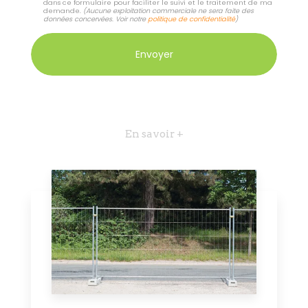
dans ce formulaire pour faciliter le suivi et le traitement de ma
demande.
(Aucune exploitation commerciale ne sera faite des
données concervées. Voir notre
politique de confidentialité
)
En savoir +