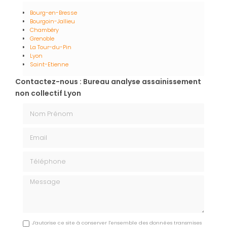
Bourg-en-Bresse
Bourgoin-Jallieu
Chambéry
Grenoble
La Tour-du-Pin
Lyon
Saint-Etienne
Contactez-nous : Bureau analyse assainissement
non collectif Lyon
Nom Prénom
Email
Téléphone
Message
J'autorise ce site à conserver l'ensemble des données transmises