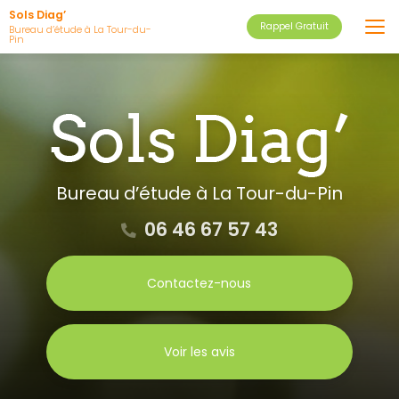
Aller
Sols Diag’
Rappel Gratuit
au
Bureau d’étude à La Tour-du-
Pin
contenu
principal
Bureau d’étude
à La Tour-du-Pin
06 46 67 57 43
Contactez-nous
Voir les avis