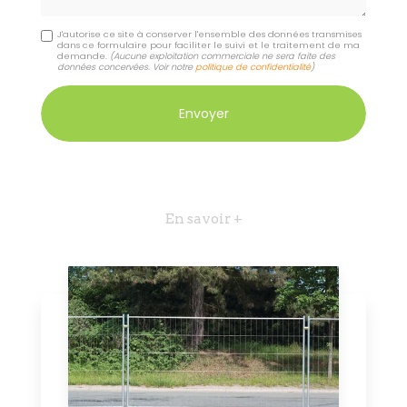
J'autorise ce site à conserver l'ensemble des données transmises
dans ce formulaire pour faciliter le suivi et le traitement de ma
demande.
(Aucune exploitation commerciale ne sera faite des
données concervées. Voir notre
politique de confidentialité
)
En savoir +