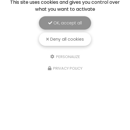
This site uses cookies and gives you control over
what you want to activate
OK, accept all
Deny all cookies
PERSONALIZE
PRIVACY POLICY
21/10/2025
Isere, Etude de sols Assainissement,
infiltration eaux de pluies et
géotechnique,Four
Sols Diag, votre bureau d'étude à La Tour du Pin,
a réalisé une étude de sols G2AVP
(Géotechnique avant projet), Assainissement
Non Collectif et d'infiltrométrie pour les Eaux