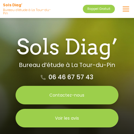
Aller
Sols Diag’
Rappel Gratuit
au
Bureau d’étude à La Tour-du-
Pin
contenu
principal
Bureau d’étude
à La Tour-du-Pin
06 46 67 57 43
Contactez-nous
Voir les avis