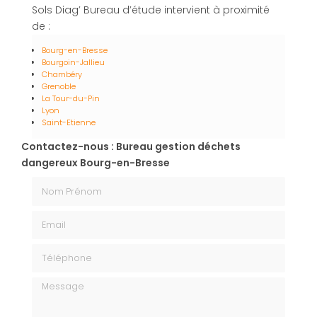
Sols Diag’ Bureau d’étude intervient à proximité
de :
Bourg-en-Bresse
Bourgoin-Jallieu
Chambéry
Grenoble
La Tour-du-Pin
Lyon
Saint-Etienne
Contactez-nous : Bureau gestion déchets
dangereux Bourg-en-Bresse
Nom Prénom
Email
Téléphone
Message