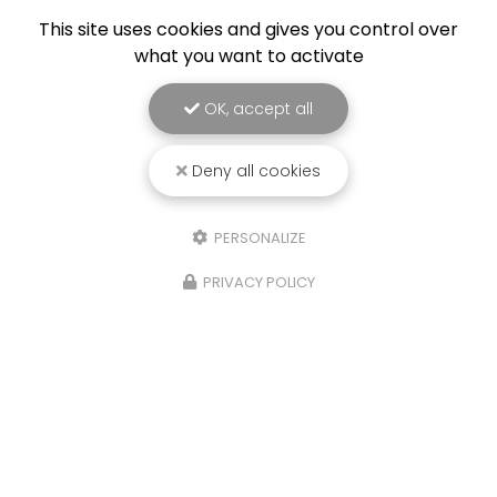
This site uses cookies and gives you control over
what you want to activate
OK, accept all
Deny all cookies
PERSONALIZE
PRIVACY POLICY
21/10/2025
Détente, pêche et cohésion
Très belle journée détente pour SOLS DIAG, une
journée pêche en détente sur la commune des
Portes de Bonnevaux. Votre Bureau d'étude SOLS
DIAG sur la Tour du Pin, réalise dorénavant les
dossier Loi…