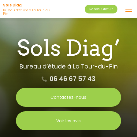
Aller
Sols Diag’
Rappel Gratuit
au
Bureau d’étude à La Tour-du-
Pin
contenu
principal
Bureau d’étude
à La Tour-du-Pin
06 46 67 57 43
Contactez-nous
Voir les avis