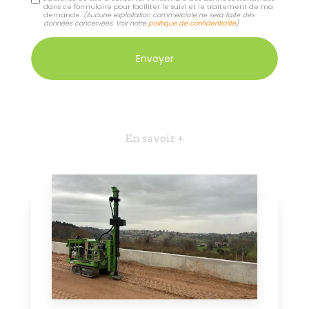
dans ce formulaire pour faciliter le suivi et le traitement de ma
demande.
(Aucune exploitation commerciale ne sera faite des
données concervées. Voir notre
politique de confidentialité
)
En savoir +