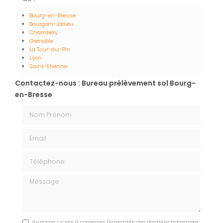
Bourg-en-Bresse
Bourgoin-Jallieu
Chambéry
Grenoble
La Tour-du-Pin
Lyon
Saint-Etienne
Contactez-nous : Bureau prélèvement sol Bourg-
en-Bresse
Nom Prénom
Email
Téléphone
Message
J'autorise ce site à conserver l'ensemble des données transmises