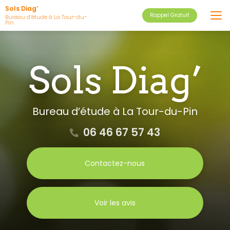
Aller
Sols Diag’
Rappel Gratuit
au
Bureau d’étude à La Tour-du-
Pin
contenu
principal
Bureau d’étude
à La Tour-du-Pin
06 46 67 57 43
Contactez-nous
Voir les avis