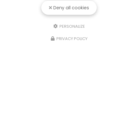
Deny all cookies
PERSONALIZE
21/10/2025
PRIVACY POLICY
Isere, Etude de sols Assainissement,
infiltration eaux de pluies et
géotechnique,Four
Sols Diag, votre bureau d'étude à La Tour du Pin,
a réalisé une étude de sols G2AVP
(Géotechnique avant projet), Assainissement
Non Collectif et d'infiltrométrie pour les Eaux
Pluviales sur la…
Toute l'actualité