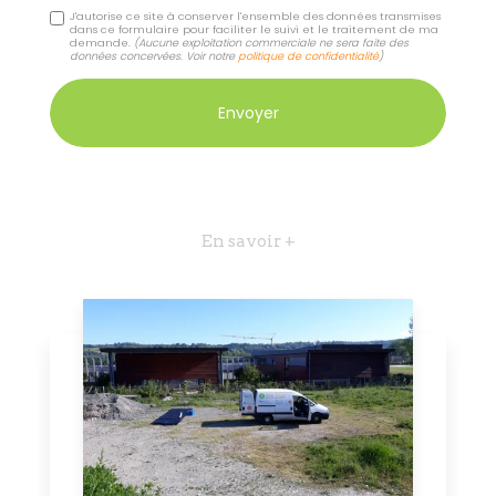
J'autorise ce site à conserver l'ensemble des données transmises
dans ce formulaire pour faciliter le suivi et le traitement de ma
demande.
(Aucune exploitation commerciale ne sera faite des
données concervées. Voir notre
politique de confidentialité
)
En savoir +