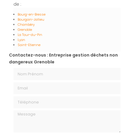
de :
Bourg-en-Bresse
Bourgoin-Jallieu
Chambéry
Grenoble
La Tour-du-Pin
Lyon
Saint-Etienne
Contactez-nous : Entreprise gestion déchets non
dangereux Grenoble
Nom Prénom
Email
Téléphone
Message