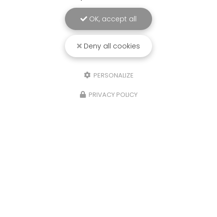
OK, accept all
Deny all cookies
PERSONALIZE
PRIVACY POLICY
21/10/2025
Isere, Etude de sols Assainissement,
infiltration eaux de pluies et
géotechnique,Four
Sols Diag, votre bureau d'étude à La Tour du Pin,
a réalisé une étude de sols G2AVP
(Géotechnique avant projet), Assainissement
Non Collectif et d'infiltrométrie pour les Eaux
Pluviales sur la…