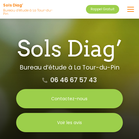
Aller
Sols Diag’
Rappel Gratuit
au
Bureau d’étude à La Tour-du-
Pin
contenu
principal
Bureau d’étude
à La Tour-du-Pin
06 46 67 57 43
Contactez-nous
Voir les avis