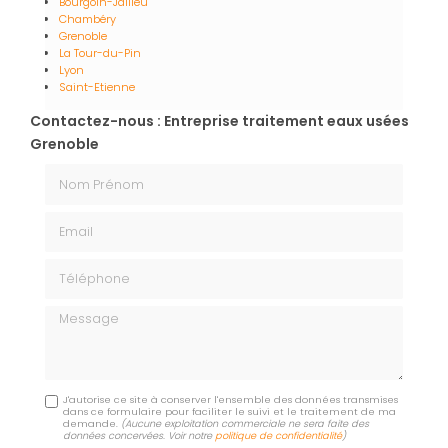
Bourgoin-Jallieu
Chambéry
Grenoble
La Tour-du-Pin
Lyon
Saint-Etienne
Contactez-nous : Entreprise traitement eaux usées
Grenoble
Nom Prénom
Email
Téléphone
Message
J'autorise ce site à conserver l'ensemble des données transmises
dans ce formulaire pour faciliter le suivi et le traitement de ma
demande.
(Aucune exploitation commerciale ne sera faite des
données concervées. Voir notre
politique de confidentialité
)