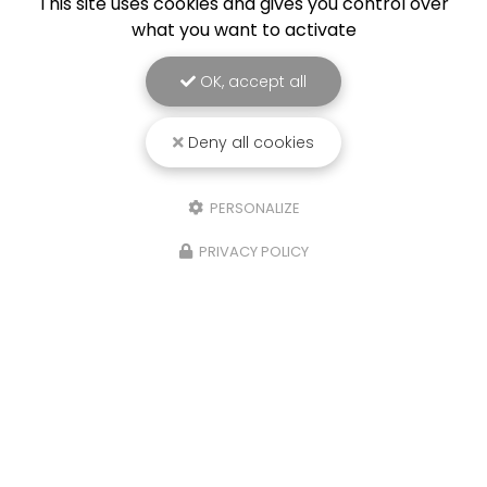
This site uses cookies and gives you control over
what you want to activate
OK, accept all
Deny all cookies
PERSONALIZE
PRIVACY POLICY
21/10/2025
Détente, pêche et cohésion
Très belle journée détente pour SOLS DIAG, une
journée pêche en détente sur la commune des
Portes de Bonnevaux. Votre Bureau d'étude SOLS
DIAG sur la Tour du Pin, réalise dorénavant les
dossier Loi…
Toute l'actualité