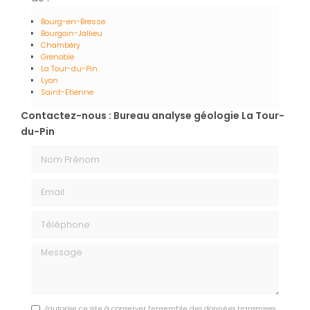
Bourg-en-Bresse
Bourgoin-Jallieu
Chambéry
Grenoble
La Tour-du-Pin
Lyon
Saint-Etienne
Contactez-nous : Bureau analyse géologie La Tour-
du-Pin
Nom Prénom
Email
Téléphone
Message
J'autorise ce site à conserver l'ensemble des données transmises