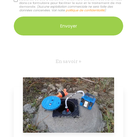
dans ce formulaire pour faciliter le suivi et le traitement de ma
demande.
(Aucune exploitation commerciale ne sera faite des
données concervées. Voir notre
politique de confidentialité
)
En savoir +