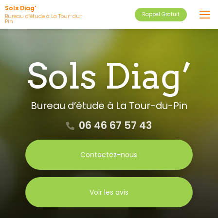
Aller
Sols Diag’
Rappel Gratuit
au
Bureau d’étude à La Tour-du-
Pin
contenu
principal
Bureau d’étude
à La Tour-du-Pin
06 46 67 57 43
Contactez-nous
Voir les avis