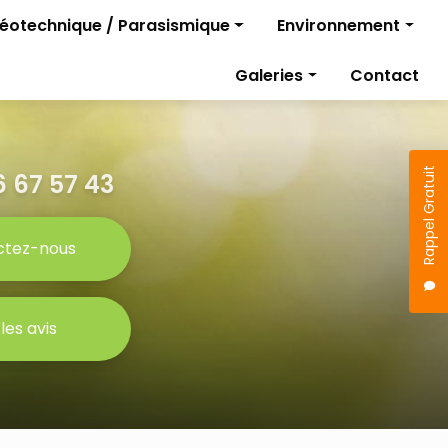
géotechnique / Parasismique
Environnement
Diagnostics pollutio
Galeries
Contact
rojet
Gestion des travaux
Étude parasismique
sismique
Rappel Gratuit
 67 57 43
ctez-nous
 les avis