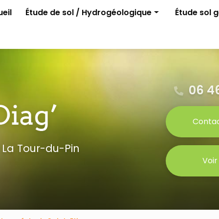
e
eil
Étude de sol / Hydrogéologique
Étude sol 
Assainissement non collectif
G1 ELAN
Permis d'aménager
G2 avant p
Gestion des eaux pluviales
Étude para
Étude G0
06 46
Conta
 La Tour-du-Pin
Voir