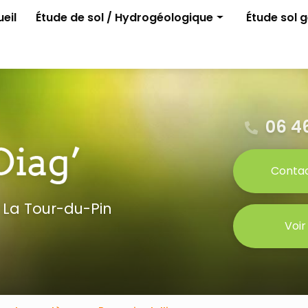
e
eil
Étude de sol / Hydrogéologique
Étude sol 
Assainissement non collectif
G1 ELAN
Permis d'aménager
G2 avant p
Gestion des eaux pluviales
Étude para
Étude G0
06 46
Conta
 La Tour-du-Pin
Voir