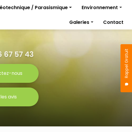
géotechnique / Parasismique
Environnement
Diagnostics pollutio
Galeries
Contact
rojet
Gestion des travaux
Étude parasismique
sismique
Rappel Gratuit
 67 57 43
ctez-nous
 les avis