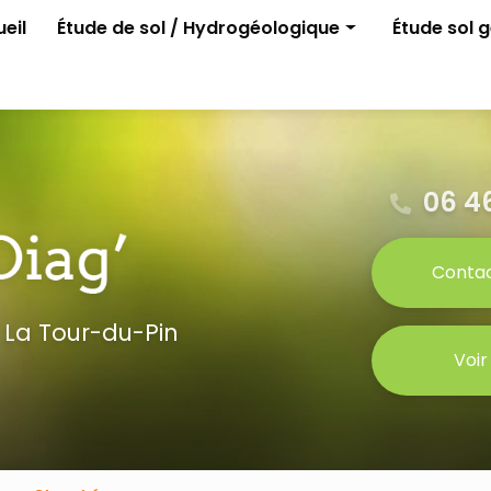
e
eil
Étude de sol / Hydrogéologique
Étude sol 
Assainissement non collectif
G1 ELAN
Permis d'aménager
G2 avant p
Gestion des eaux pluviales
Étude para
Étude G0
06 46
Conta
 La Tour-du-Pin
Voir