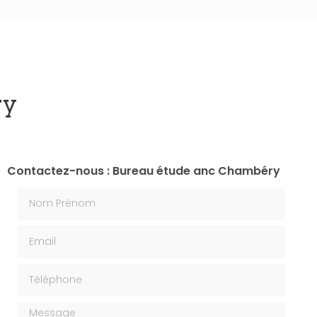
ry
Contactez-nous : Bureau étude anc Chambéry
Nom Prénom
Email
Téléphone
Message