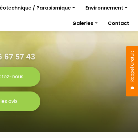
géotechnique / Parasismique
Environnement
Diagnostics pollutio
Galeries
Contact
rojet
Gestion des travaux
Étude parasismique
sismique
Rappel Gratuit
 67 57 43
ctez-nous
 les avis