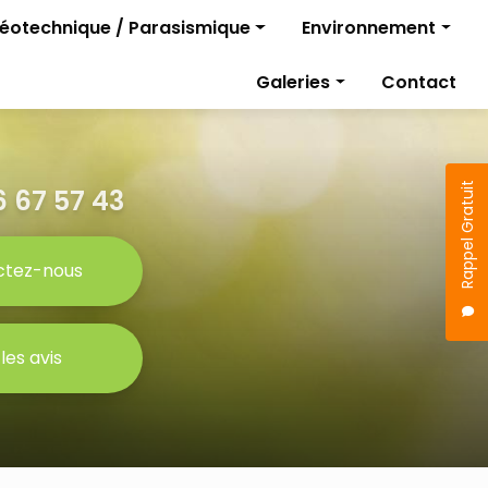
géotechnique / Parasismique
Environnement
Diagnostics pollutio
Galeries
Contact
rojet
Gestion des travaux
Étude parasismique
sismique
Rappel Gratuit
 67 57 43
ctez-nous
 les avis