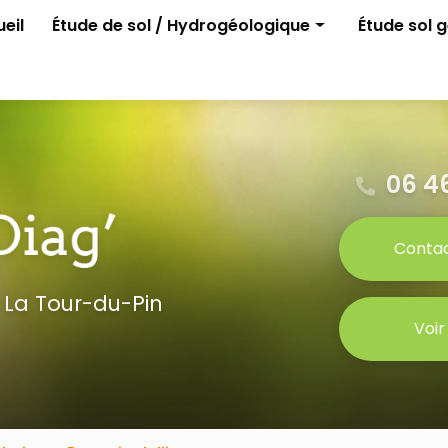
e
eil
Étude de sol / Hydrogéologique
Étude sol 
Assainissement non collectif
G1 ELAN
Permis d'aménager
G2 avant p
Gestion des eaux pluviales
Étude para
Étude G0
06 46
Conta
 La Tour-du-Pin
Voir