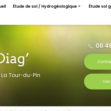
e
eil
Étude de sol / Hydrogéologique
Étude sol 
Assainissement non collectif
G1 ELAN
Permis d'aménager
G2 avant p
Gestion des eaux pluviales
Étude para
Étude G0
06 46
Conta
 La Tour-du-Pin
Voir