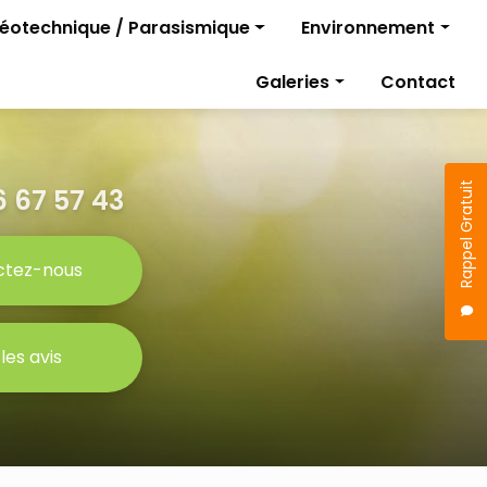
géotechnique / Parasismique
Environnement
Diagnostics pollutio
Galeries
Contact
rojet
Gestion des travaux
Étude parasismique
sismique
Rappel Gratuit
 67 57 43
ctez-nous
 les avis