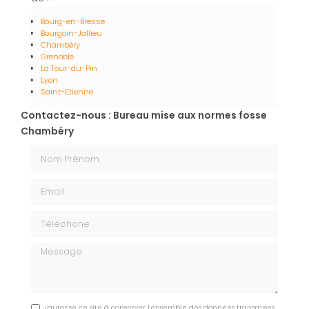
Bourg-en-Bresse
Bourgoin-Jallieu
Chambéry
Grenoble
La Tour-du-Pin
Lyon
Saint-Etienne
Contactez-nous : Bureau mise aux normes fosse
Chambéry
Nom Prénom
Email
Téléphone
Message
J'autorise ce site à conserver l'ensemble des données transmises