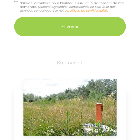
dans ce formulaire pour faciliter le suivi et le traitement de ma
demande.
(Aucune exploitation commerciale ne sera faite des
données concervées. Voir notre
politique de confidentialité
)
En savoir +