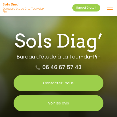
Aller
Sols Diag’
Rappel Gratuit
au
Bureau d’étude à La Tour-du-
Pin
contenu
principal
Bureau d’étude
à La Tour-du-Pin
06 46 67 57 43
Contactez-nous
Voir les avis