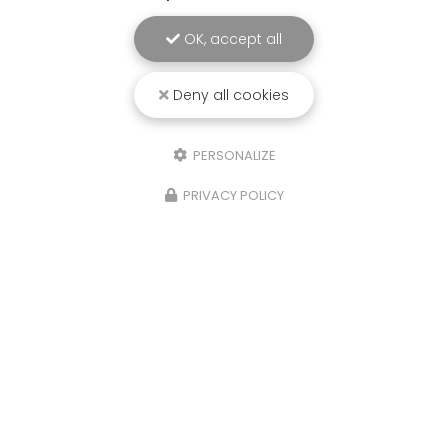
OK, accept all
Deny all cookies
PERSONALIZE
PRIVACY POLICY
21/10/2025
Isere, Etude de sols Assainissement,
infiltration eaux de pluies et
géotechnique,Four
Sols Diag, votre bureau d'étude à La Tour du Pin,
a réalisé une étude de sols G2AVP
(Géotechnique avant projet), Assainissement
Non Collectif et d'infiltrométrie pour les Eaux
Pluviales sur la…