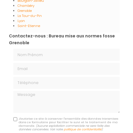
Bourgoin-Jallieu
Chambéry
Grenoble
La Tour-du-Pin
Lyon
Saint-Etienne
Contactez-nous : Bureau mise aux normes fosse
Grenoble
Nom Prénom
Email
Téléphone
Message
J'autorise ce site à conserver l'ensemble des données transmises
dans ce formulaire pour faciliter le suivi et le traitement de ma
demande.
(Aucune exploitation commerciale ne sera faite des
données concervées. Voir notre
politique de confidentialité
)