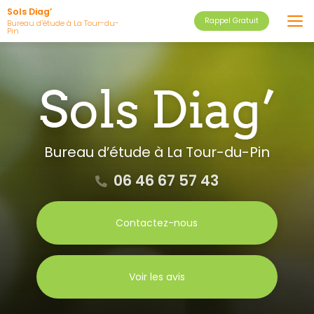
Aller
Sols Diag’
Rappel Gratuit
au
Bureau d’étude à La Tour-du-
Pin
contenu
principal
Bureau d’étude
à La Tour-du-Pin
06 46 67 57 43
Contactez-nous
Voir les avis