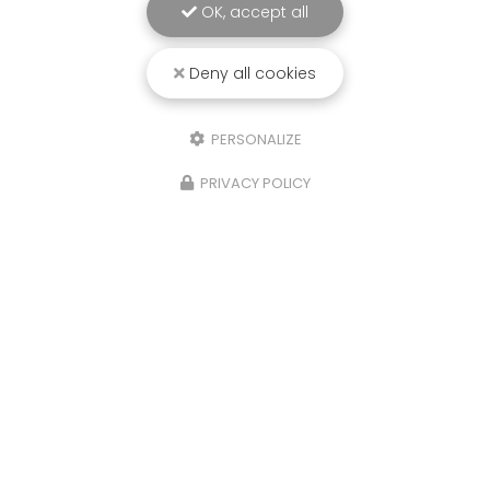
OK, accept all
Deny all cookies
PERSONALIZE
21/10/2025
PRIVACY POLICY
Détente, pêche et cohésion
Très belle journée détente pour SOLS DIAG, une
journée pêche en détente sur la commune des
Portes de Bonnevaux. Votre Bureau d'étude SOLS
DIAG sur la Tour du Pin, réalise dorénavant les
dossier Loi…
Toute l'actualité