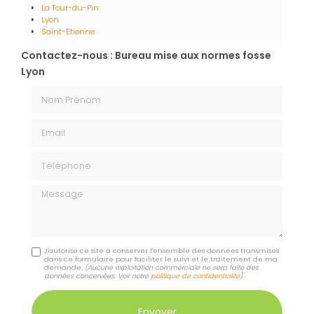
La Tour-du-Pin
Lyon
Saint-Etienne
Contactez-nous : Bureau mise aux normes fosse
Lyon
Nom Prénom
Email
Téléphone
Message
J'autorise ce site à conserver l'ensemble des données transmises
dans ce formulaire pour faciliter le suivi et le traitement de ma
demande.
(Aucune exploitation commerciale ne sera faite des
données concervées. Voir notre
politique de confidentialité
)