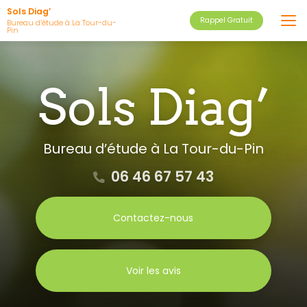
Aller
Sols Diag’
Rappel Gratuit
au
Bureau d’étude à La Tour-du-
Pin
contenu
principal
Bureau d’étude
à La Tour-du-Pin
06 46 67 57 43
Contactez-nous
Voir les avis