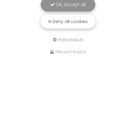
OK, accept all
Deny all cookies
PERSONALIZE
PRIVACY POLICY
21/10/2025
Isere, Etude de sols Assainissement,
infiltration eaux de pluies et
géotechnique,Four
Sols Diag, votre bureau d'étude à La Tour du Pin,
a réalisé une étude de sols G2AVP
(Géotechnique avant projet), Assainissement
Non Collectif et d'infiltrométrie pour les Eaux
Pluviales sur la…
Toute l'actualité