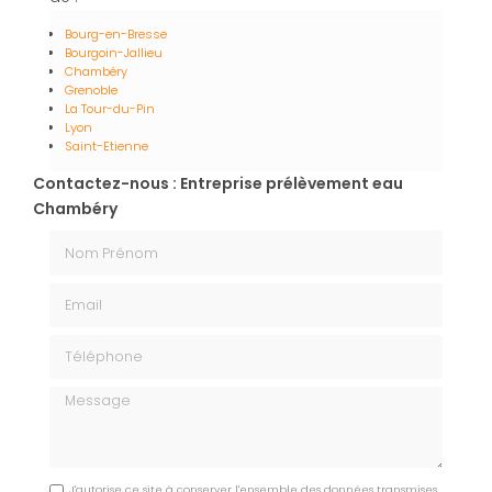
Bourg-en-Bresse
Bourgoin-Jallieu
Chambéry
Grenoble
La Tour-du-Pin
Lyon
Saint-Etienne
Contactez-nous : Entreprise prélèvement eau
Chambéry
Nom Prénom
Email
Téléphone
Message
J'autorise ce site à conserver l'ensemble des données transmises