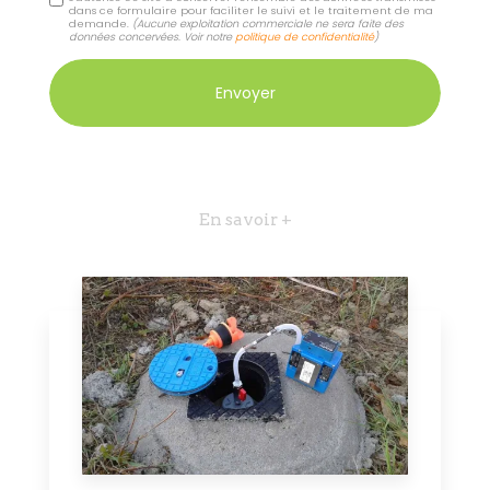
dans ce formulaire pour faciliter le suivi et le traitement de ma
demande.
(Aucune exploitation commerciale ne sera faite des
données concervées. Voir notre
politique de confidentialité
)
En savoir +