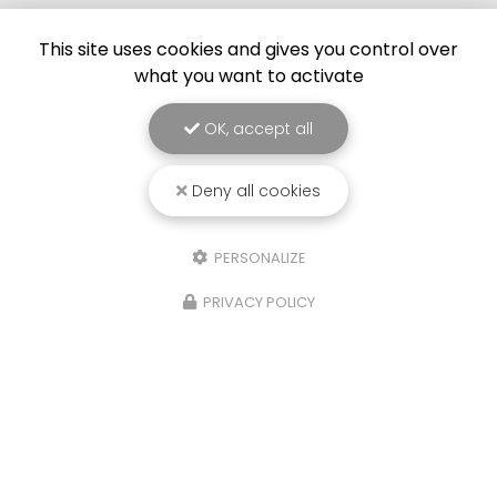
This site uses cookies and gives you control over
what you want to activate
OK, accept all
Deny all cookies
PERSONALIZE
PRIVACY POLICY
21/10/2025
Détente, pêche et cohésion
Très belle journée détente pour SOLS DIAG, une
journée pêche en détente sur la commune des
Portes de Bonnevaux. Votre Bureau d'étude SOLS
DIAG sur la Tour du Pin, réalise dorénavant les