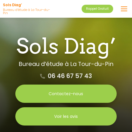
Aller
Sols Diag’
Rappel Gratuit
au
Bureau d’étude à La Tour-du-
Pin
contenu
principal
Bureau d’étude
à La Tour-du-Pin
06 46 67 57 43
Contactez-nous
Voir les avis