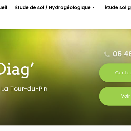
e
eil
Étude de sol / Hydrogéologique
Étude sol 
Assainissement non collectif
G1 ELAN
Permis d'aménager
G2 avant p
Gestion des eaux pluviales
Étude para
Étude G0
06 46
Conta
 La Tour-du-Pin
Voir