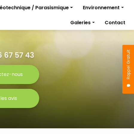
géotechnique / Parasismique
Environnement
Diagnostics pollutio
Galeries
Contact
rojet
Gestion des travaux
Étude parasismique
sismique
Rappel Gratuit
 67 57 43
ctez-nous
 les avis