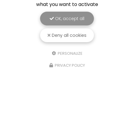
what you want to activate
OK, accept all
Deny all cookies
PERSONALIZE
PRIVACY POLICY
21/10/2025
Isere, Etude de sols Assainissement,
infiltration eaux de pluies et
géotechnique,Four
Sols Diag, votre bureau d'étude à La Tour du Pin,
a réalisé une étude de sols G2AVP
(Géotechnique avant projet), Assainissement
Non Collectif et d'infiltrométrie pour les Eaux
Pluviales sur la…