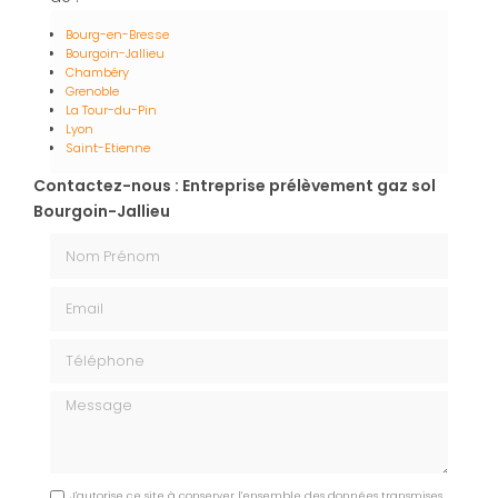
Bourg-en-Bresse
Bourgoin-Jallieu
Chambéry
Grenoble
La Tour-du-Pin
Lyon
Saint-Etienne
Contactez-nous : Entreprise prélèvement gaz sol
Bourgoin-Jallieu
Nom Prénom
Email
Téléphone
Message
J'autorise ce site à conserver l'ensemble des données transmises