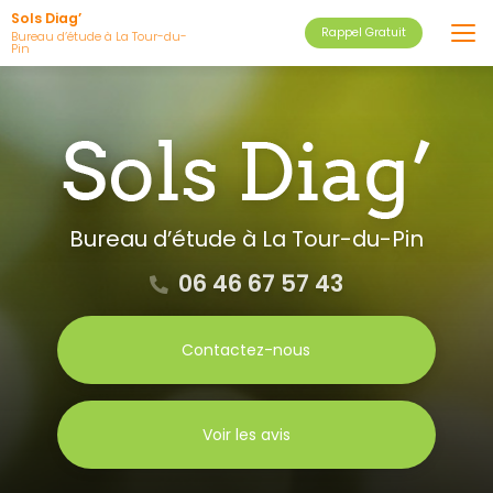
Aller
Sols Diag’
Rappel Gratuit
au
Bureau d’étude à La Tour-du-
Pin
contenu
principal
Bureau d’étude
à La Tour-du-Pin
06 46 67 57 43
Contactez-nous
Voir les avis