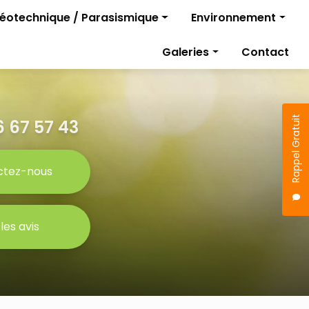
géotechnique / Parasismique
Environnement
Diagnostics pollutio
Galeries
Contact
rojet
Gestion des travaux
Étude parasismique
sismique
Rappel Gratuit
 67 57 43
ctez-nous
 les avis