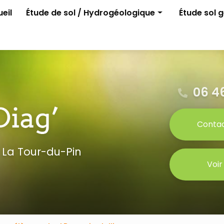
e
eil
Étude de sol / Hydrogéologique
Étude sol 
Assainissement non collectif
G1 ELAN
Permis d'aménager
G2 avant p
Gestion des eaux pluviales
Étude para
Étude G0
06 46
Conta
 La Tour-du-Pin
Voir