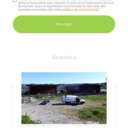
dans ce formulaire pour faciliter le suivi et le traitement de ma
demande.
(Aucune exploitation commerciale ne sera faite des
données concervées. Voir notre
politique de confidentialité
)
En savoir +