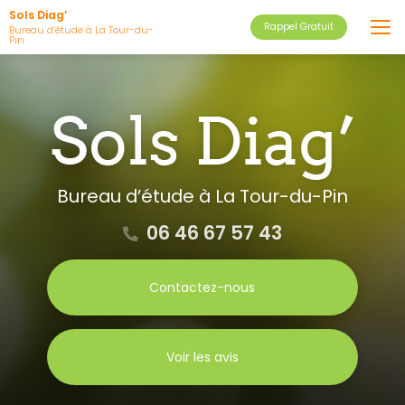
Aller
Sols Diag’
Rappel Gratuit
au
Bureau d’étude à La Tour-du-
Pin
contenu
principal
Bureau d’étude
à La Tour-du-Pin
06 46 67 57 43
Contactez-nous
Voir les avis