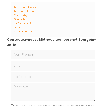
Bourg-en-Bresse
Bourgoin-Jallieu
Chambéry
Grenoble
La Tour-du-Pin
Lyon
Saint-Etienne
Contactez-nous : Méthode test porchet Bourgoin-
Jallieu
Nom Prénom
Email
Téléphone
Message
J'autorise ce site à conserver l'ensemble des données transmises