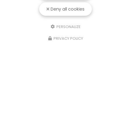
Deny all cookies
PERSONALIZE
21/10/2025
PRIVACY POLICY
Isere, Etude de sols Assainissement,
infiltration eaux de pluies et
géotechnique,Four
Sols Diag, votre bureau d'étude à La Tour du Pin,
a réalisé une étude de sols G2AVP
(Géotechnique avant projet), Assainissement
Non Collectif et d'infiltrométrie pour les Eaux
Pluviales sur la…
Toute l'actualité