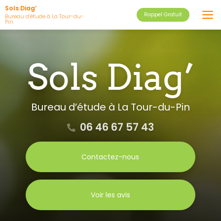
Aller
Sols Diag’
Rappel Gratuit
au
Bureau d’étude à La Tour-du-
Pin
contenu
principal
Bureau d’étude
à La Tour-du-Pin
06 46 67 57 43
Contactez-nous
Voir les avis