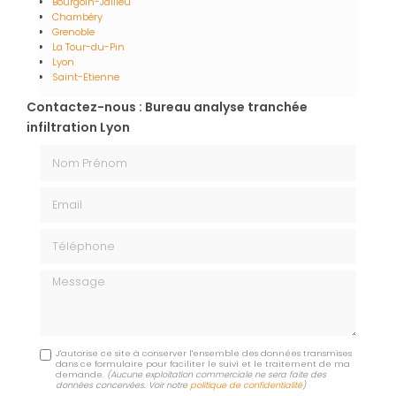
Bourgoin-Jallieu
Chambéry
Grenoble
La Tour-du-Pin
Lyon
Saint-Etienne
Contactez-nous : Bureau analyse tranchée
infiltration Lyon
Nom Prénom
Email
Téléphone
Message
J'autorise ce site à conserver l'ensemble des données transmises
dans ce formulaire pour faciliter le suivi et le traitement de ma
demande.
(Aucune exploitation commerciale ne sera faite des
données concervées. Voir notre
politique de confidentialité
)