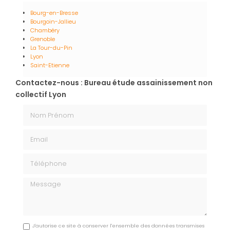
Bourg-en-Bresse
Bourgoin-Jallieu
Chambéry
Grenoble
La Tour-du-Pin
Lyon
Saint-Etienne
Contactez-nous : Bureau étude assainissement non
collectif Lyon
Nom Prénom
Email
Téléphone
Message
J'autorise ce site à conserver l'ensemble des données transmises