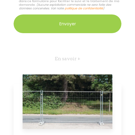
dans ce formulaire pour faciliter le suivi et le traitement de ma
demande.
(Aucune exploitation commerciale ne sera faite des
données concervées. Voir notre
politique de confidentialité
)
En savoir +