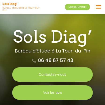
Aller
Sols Diag’
Rappel Gratuit
au
Bureau d’étude à La Tour-du-
Pin
contenu
principal
Bureau d’étude
à La Tour-du-Pin
06 46 67 57 43
Contactez-nous
Voir les avis