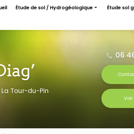
e
eil
Étude de sol / Hydrogéologique
Étude sol 
Assainissement non collectif
G1 ELAN
Permis d'aménager
G2 avant p
Gestion des eaux pluviales
Étude para
Étude G0
06 46
Conta
 La Tour-du-Pin
Voir