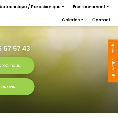
géotechnique / Parasismique
Environnement
Diagnostics pollutio
Galeries
Contact
rojet
Gestion des travaux
Étude parasismique
sismique
Rappel Gratuit
 67 57 43
ctez-nous
 les avis