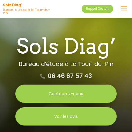
Aller
Sols Diag’
Rappel Gratuit
au
Bureau d’étude à La Tour-du-
Pin
contenu
principal
Bureau d’étude
à La Tour-du-Pin
06 46 67 57 43
Contactez-nous
Voir les avis