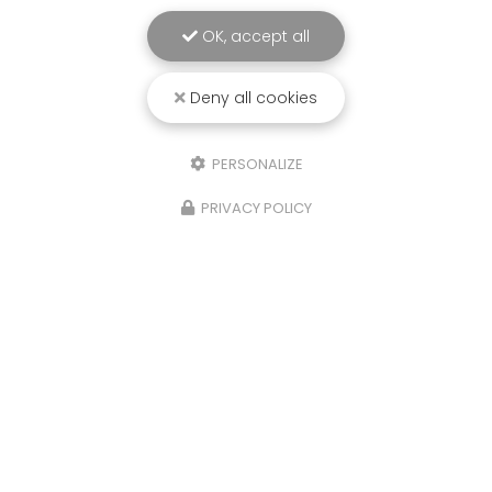
OK, accept all
Deny all cookies
PERSONALIZE
PRIVACY POLICY
21/10/2025
Isere, Etude de sols Assainissement,
infiltration eaux de pluies et
géotechnique,Four
Sols Diag, votre bureau d'étude à La Tour du Pin,
a réalisé une étude de sols G2AVP
(Géotechnique avant projet), Assainissement
Non Collectif et d'infiltrométrie pour les Eaux
Pluviales sur la…