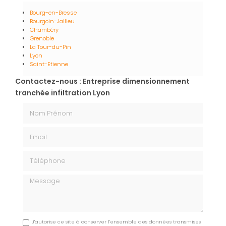
Bourg-en-Bresse
Bourgoin-Jallieu
Chambéry
Grenoble
La Tour-du-Pin
Lyon
Saint-Etienne
Contactez-nous : Entreprise dimensionnement
tranchée infiltration Lyon
Nom Prénom
Email
Téléphone
Message
J'autorise ce site à conserver l'ensemble des données transmises